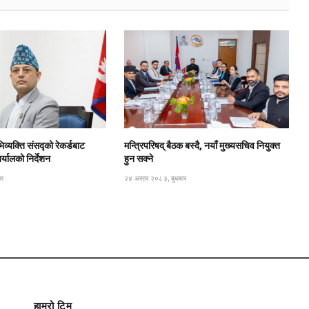
िव्यक्ति संसद्को रेकर्डबाट
मन्त्रिपरिषद् बैठक बस्दै, नयाँ मुख्यसचिव नियुक्त
यालको निर्देशन
हुन सक्ने
ार
२४ असार २०८३, बुधबार
हाम्रो टिम