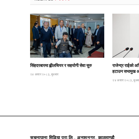
सिंहदरबारमा ह्वीलचियर र सहयोगी सेवा सुरु
राजेन्द्र राईको अभ
हटाउन सभामुख अर्
२४ असार २०८३, बुधबार
२४ असार २०८३, बुधब
सूचनापाना मिडिया प्रा.लि., अनामनगर, काठमाण्डौ