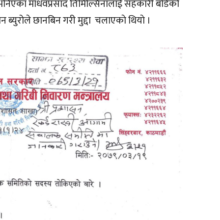
एका भनिएका माधवप्रसाद तिमिल्सिनालाई सहकारी बोर्डको
ान ब्युरोले छानबिन गरी मुद्दा चलाएकाे थियाे ।