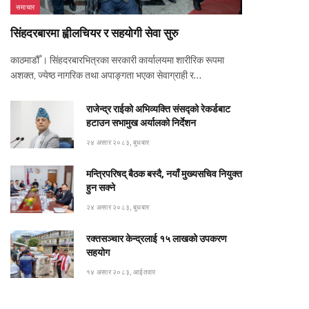
समाचार
सिंहदरबारमा ह्वीलचियर र सहयोगी सेवा सुरु
काठमाडौँ । सिंहदरबारभित्रका सरकारी कार्यालयमा शारीरिक रूपमा
अशक्त, ज्येष्ठ नागरिक तथा अपाङ्गता भएका सेवाग्राही र…
राजेन्द्र राईको अभिव्यक्ति संसद्को रेकर्डबाट
हटाउन सभामुख अर्यालको निर्देशन
२४ असार २०८३, बुधबार
मन्त्रिपरिषद् बैठक बस्दै, नयाँ मुख्यसचिव नियुक्त
हुन सक्ने
२४ असार २०८३, बुधबार
रक्तसञ्चार केन्द्रलाई १५ लाखको उपकरण
सहयोग
१४ असार २०८३, आईतवार