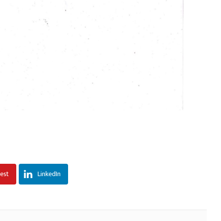
rest
LinkedIn