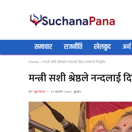
समाचार
राजनीति
खेलकुद
अर्थ
Home
»
मन्त्री सशी श्रेष्ठले नन्दलाई दिइन् सरकारी नियुक्ति
मन्त्री सशी श्रेष्ठले नन्दलाई 
BY
सूचनापाना
११ श्रावण २०७९, बुधबार