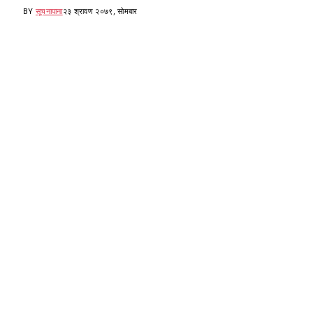
BY
सूचनापाना
२३ श्रावण २०७९, सोमबार