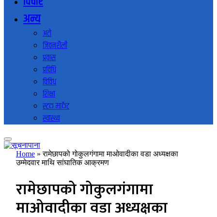
विचार
अन्य
अटो
जिवनशैली
प्रवास
प्रविधि
विविध
शिक्षा
स्टक मार्केट
स्वास्थ्य
Home
»
रामेछापको गोकुलगंगामा माओवादीका वडा अध्यक्षका
उम्मेदवार माथि सांघातिक आक्रमण
रामेछापको गोकुलगंगामा
माओवादीका वडा अध्यक्षका