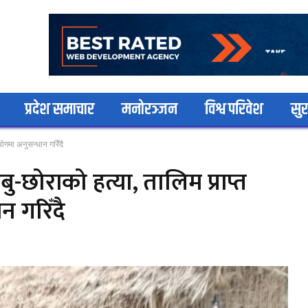
प्रदेश समाचार
मनोरञ्जन
विश्व परिवेश
सुर
योगमा अनुसन्धान गरिँदै
ु-छोराको हत्या, तालिम प्राप्त
न गरिँदै