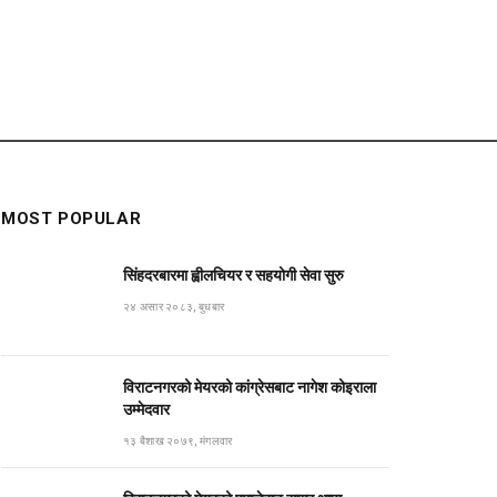
MOST POPULAR
सिंहदरबारमा ह्वीलचियर र सहयोगी सेवा सुरु
२४ असार २०८३, बुधबार
विराटनगरको मेयरको कांग्रेसबाट नागेश कोइराला
उम्मेदवार
१३ बैशाख २०७९, मंगलवार