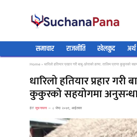
समाचार
राजनीति
खेलकुद
अर्थ
Home
»
धारिलो हतियार प्रहार गरी बाबु-छोराको हत्या, तालिम प्राप्त कुकुरको सह
धारिलो हतियार प्रहार गरी बाब
कुकुरको सहयोगमा अनुसन्धा
BY
सूचनापाना
८ जेष्ठ २०७९, आईतवार