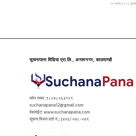
२४ असार २०८३, बुधब
सूचनापाना मिडिया प्रा.लि., अनामनगर, काठमाण्डौ
फोन नम्बर :९८०४८५६३१५१
suchanapana12@gmail.com
वेबसाईट: www.suchanapana.com
सूचना विभाग दर्ता नं.::३४४६/ ०७८ -०७९