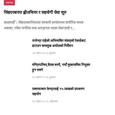
समाचार
सिंहदरबारमा ह्वीलचियर र सहयोगी सेवा सुरु
काठमाडौँ । सिंहदरबारभित्रका सरकारी कार्यालयमा शारीरिक रूपमा
अशक्त, ज्येष्ठ नागरिक तथा अपाङ्गता भएका सेवाग्राही र…
राजेन्द्र राईको अभिव्यक्ति संसद्को रेकर्डबाट
हटाउन सभामुख अर्यालको निर्देशन
२४ असार २०८३, बुधबार
मन्त्रिपरिषद् बैठक बस्दै, नयाँ मुख्यसचिव नियुक्त
हुन सक्ने
२४ असार २०८३, बुधबार
रक्तसञ्चार केन्द्रलाई १५ लाखको उपकरण
सहयोग
१४ असार २०८३, आईतवार