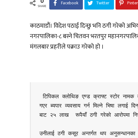
0
Facebook
Twitter
Pinte
SHARE
काठमाडौं। विदेश पठाई दिन्छु भनि ठगी गरेको अभि
नगरपालिका-८ बस्ने चितवन भरतपुर महानगरपालि
मंगलबार प्रहरीले पक्राउ गरेको हो ।
 टिपिकल क्लोथिङ एण्ड क्राफ्ट स्टोर नामक व्यवसायिक कम्पनी दर्ता गर्न लगाई यूरोपको जुनसुकै देशमा 
गएर ब्यपार व्यवसाय गर्न मिल्ने भिषा लगाई द
बाट २५ लाख  रूपैयाँ ठगी गरेको आरोपमा निज
उनीलाई ठगी कसूर अन्तर्गत थप अनुसन्धानका ल