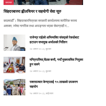
समाचार
सिंहदरबारमा ह्वीलचियर र सहयोगी सेवा सुरु
काठमाडौँ । सिंहदरबारभित्रका सरकारी कार्यालयमा शारीरिक रूपमा
अशक्त, ज्येष्ठ नागरिक तथा अपाङ्गता भएका सेवाग्राही र…
राजेन्द्र राईको अभिव्यक्ति संसद्को रेकर्डबाट
हटाउन सभामुख अर्यालको निर्देशन
२४ असार २०८३, बुधबार
मन्त्रिपरिषद् बैठक बस्दै, नयाँ मुख्यसचिव नियुक्त
हुन सक्ने
२४ असार २०८३, बुधबार
रक्तसञ्चार केन्द्रलाई १५ लाखको उपकरण
सहयोग
१४ असार २०८३, आईतवार