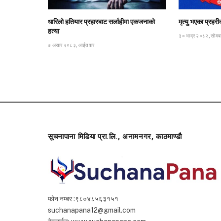
धारिलो हतियार प्रहारबाट सर्लाहीमा एकजनाको
मृत्यु भएका प्रह
हत्या
३० भाद्र २०८२, सोमब
७ असार २०८३, आईतवार
सूचनापाना मिडिया प्रा.लि., अनामनगर, काठमाण्डौ
फोन नम्बर :९८०४८५६३१५१
suchanapana12@gmail.com