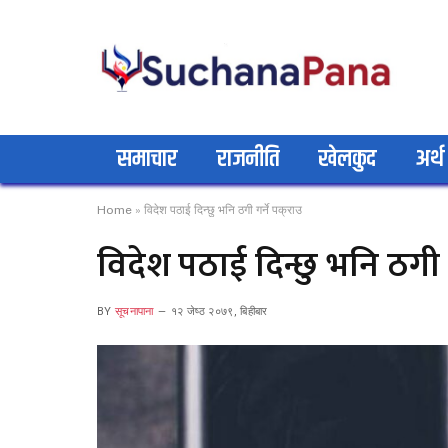
समाचार
राजनीति
खेलकुद
अर्थ
Home
»
विदेश पठाई दिन्छु भनि ठगी गर्ने पक्राउ
विदेश पठाई दिन्छु भनि ठगी गर
BY
सूचनापाना
१२ जेष्ठ २०७९, बिहीबार