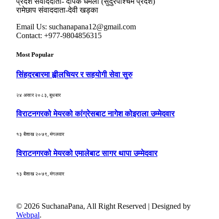
प्रदेश संवाददाता- दीपक धमला (सुदुरपश्चिम प्रदेश)
रामेछाप संवाददाता-देवी खड्का
Email Us: suchanapana12@gmail.com
Contact: +977-9804856315
Most Popular
सिंहदरबारमा ह्वीलचियर र सहयोगी सेवा सुरु
२४ असार २०८३, बुधबार
विराटनगरको मेयरको कांग्रेसबाट नागेश कोइराला उम्मेदवार
१३ बैशाख २०७९, मंगलवार
विराटनगरको मेयरको एमालेबाट सागर थापा उम्मेदवार
१३ बैशाख २०७९, मंगलवार
© 2026 SuchanaPana, All Right Reserved | Designed by
Webpal
.