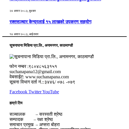
२४ असार २०८३, बुधबार
रक्तसञ्चार केन्द्रलाई १५ लाखको उपकरण सहयोग
१४ असार २०८३, आईतवार
सूचनापाना मिडिया प्रा.लि., अनामनगर, काठमाण्डौ
फोन नम्बर :९८०४८५६३१५१
suchanapana12@gmail.com
वेबसाईट: www.suchanapana.com
सूचना विभाग दर्ता नं.::३४४६/ ०७८ -०७९
Facebook
Twitter
YouTube
हाम्रो टिम
सञ्चालक – सरस्वती श्रेष्ठ
सम्पादक – रक्षा श्रेष्ठ
समाचार प्रमुख – अप्सरा बोहरा