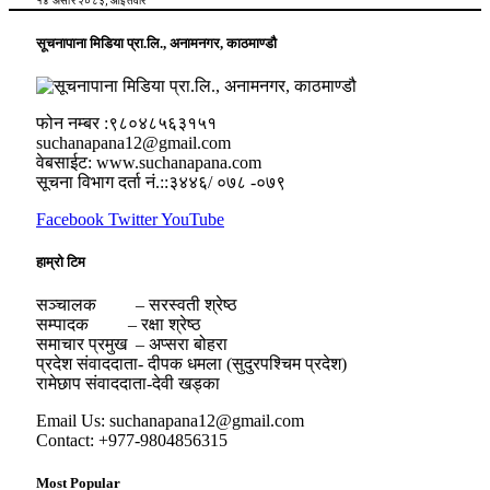
१४ असार २०८३, आईतवार
सूचनापाना मिडिया प्रा.लि., अनामनगर, काठमाण्डौ
फोन नम्बर :९८०४८५६३१५१
suchanapana12@gmail.com
वेबसाईट: www.suchanapana.com
सूचना विभाग दर्ता नं.::३४४६/ ०७८ -०७९
Facebook
Twitter
YouTube
हाम्रो टिम
सञ्चालक – सरस्वती श्रेष्ठ
सम्पादक – रक्षा श्रेष्ठ
समाचार प्रमुख – अप्सरा बोहरा
प्रदेश संवाददाता- दीपक धमला (सुदुरपश्चिम प्रदेश)
रामेछाप संवाददाता-देवी खड्का
Email Us: suchanapana12@gmail.com
Contact: +977-9804856315
Most Popular