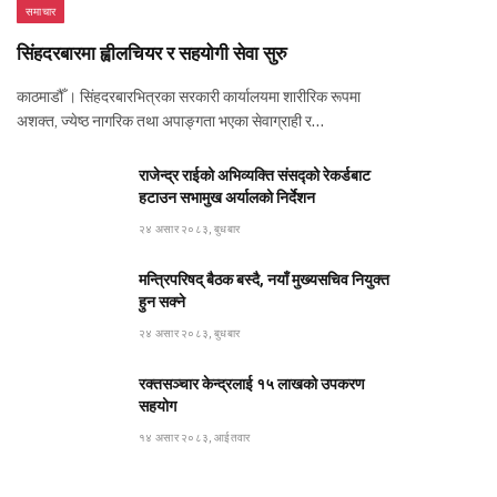
समाचार
सिंहदरबारमा ह्वीलचियर र सहयोगी सेवा सुरु
काठमाडौँ । सिंहदरबारभित्रका सरकारी कार्यालयमा शारीरिक रूपमा
अशक्त, ज्येष्ठ नागरिक तथा अपाङ्गता भएका सेवाग्राही र…
राजेन्द्र राईको अभिव्यक्ति संसद्को रेकर्डबाट
हटाउन सभामुख अर्यालको निर्देशन
२४ असार २०८३, बुधबार
मन्त्रिपरिषद् बैठक बस्दै, नयाँ मुख्यसचिव नियुक्त
हुन सक्ने
२४ असार २०८३, बुधबार
रक्तसञ्चार केन्द्रलाई १५ लाखको उपकरण
सहयोग
१४ असार २०८३, आईतवार