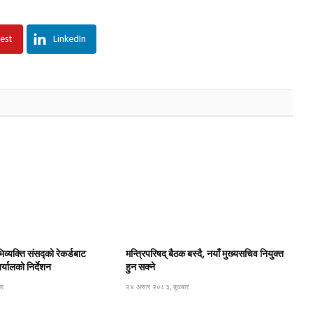
rest
LinkedIn
िव्यक्ति संसद्को रेकर्डबाट
मन्त्रिपरिषद् बैठक बस्दै, नयाँ मुख्यसचिव नियुक्त
यालको निर्देशन
हुन सक्ने
ार
२४ असार २०८३, बुधबार