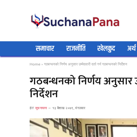
समाचार
राजनीति
खेलकुद
अर्थ
Home
»
गठबन्धनको निर्णय अनुसार उम्मेदवारी दर्ता गर्न गठबन्धनको निर्देशन
गठबन्धनको निर्णय अनुसार उम
निर्देशन
BY
सूचनापाना
१३ बैशाख २०७९, मंगलवार