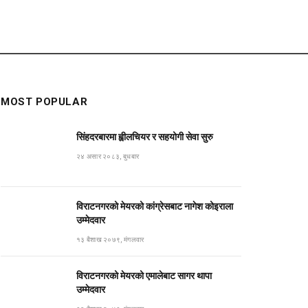
MOST POPULAR
सिंहदरबारमा ह्वीलचियर र सहयोगी सेवा सुरु
२४ असार २०८३, बुधबार
विराटनगरको मेयरको कांग्रेसबाट नागेश कोइराला
उम्मेदवार
१३ बैशाख २०७९, मंगलवार
विराटनगरको मेयरको एमालेबाट सागर थापा
उम्मेदवार