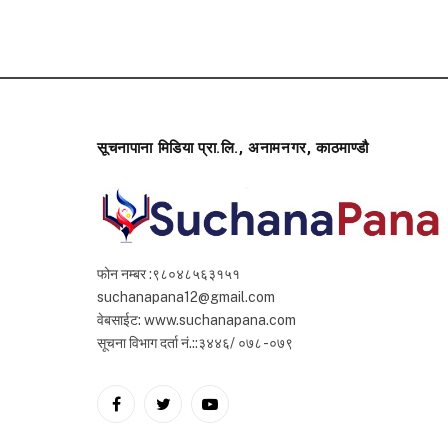
सूचनापाना मिडिया प्रा.लि., अनामनगर, काठमाण्डौ
फोन नम्बर :९८०४८५६३१५१
suchanapana12@gmail.com
वेबसाईट: www.suchanapana.com
सूचना विभाग दर्ता नं.::३४४६/ ०७८ -०७९
Facebook
Twitter
YouTube