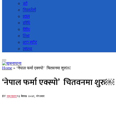
अटो
जिवनशैली
प्रवास
प्रविधि
विविध
शिक्षा
स्टक मार्केट
स्वास्थ्य
Home
»
‘नेपाल फर्मा एक्स्पो’ चितवनमा शुरु￼
‘नेपाल फर्मा एक्स्पो’ चितवनमा शुरु￼
BY
सूचनापाना
१३ बैशाख २०७९, मंगलवार