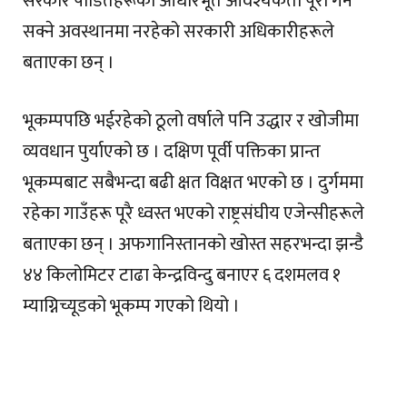
सरकार पीडितहरूका आधारभूत आवश्यकता पूरा गर्न
सक्ने अवस्थानमा नरहेको सरकारी अधिकारीहरूले
बताएका छन् ।
भूकम्पपछि भईरहेको ठूलो वर्षाले पनि उद्धार र खोजीमा
व्यवधान पुर्याएको छ । दक्षिण पूर्वी पक्तिका प्रान्त
भूकम्पबाट सबैभन्दा बढी क्षत विक्षत भएको छ । दुर्गममा
रहेका गाउँहरू पूरै ध्वस्त भएको राष्ट्रसंघीय एजेन्सीहरूले
बताएका छन् । अफगानिस्तानको खोस्त सहरभन्दा झन्डै
४४ किलोमिटर टाढा केन्द्रविन्दु बनाएर ६ दशमलव १
म्याग्निच्यूडको भूकम्प गएको थियो ।