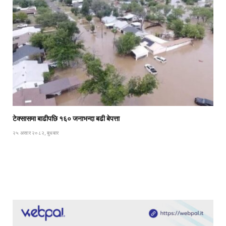
टेक्सासमा बाढीपछि १६० जनाभन्दा बढी बेपत्ता
२५ असार २०८२, बुधबार