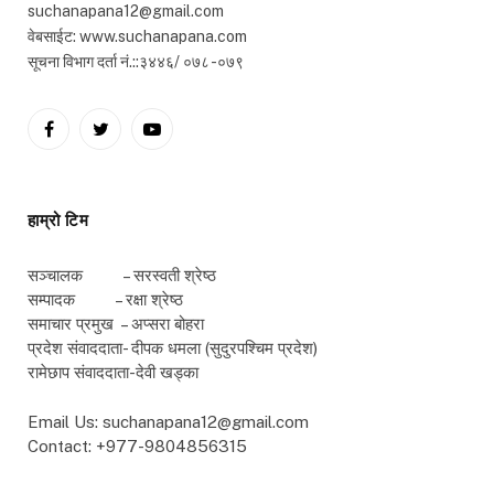
suchanapana12@gmail.com
वेबसाईट: www.suchanapana.com
सूचना विभाग दर्ता नं.::३४४६/ ०७८ -०७९
Facebook
Twitter
YouTube
हाम्रो टिम
सञ्चालक – सरस्वती श्रेष्ठ
सम्पादक – रक्षा श्रेष्ठ
समाचार प्रमुख – अप्सरा बोहरा
प्रदेश संवाददाता- दीपक धमला (सुदुरपश्चिम प्रदेश)
रामेछाप संवाददाता-देवी खड्का
Email Us: suchanapana12@gmail.com
Contact: +977-9804856315