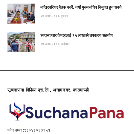
मन्त्रिपरिषद् बैठक बस्दै, नयाँ मुख्यसचिव नियुक्त हुन सक्ने
२४ असार २०८३, बुधबार
रक्तसञ्चार केन्द्रलाई १५ लाखको उपकरण सहयोग
१४ असार २०८३, आईतवार
सूचनापाना मिडिया प्रा.लि., अनामनगर, काठमाण्डौ
फोन नम्बर :९८०४८५६३१५१