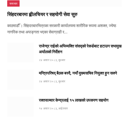
समाचार
सिंहदरबारमा ह्वीलचियर र सहयोगी सेवा सुरु
काठमाडौँ । सिंहदरबारभित्रका सरकारी कार्यालयमा शारीरिक रूपमा अशक्त, ज्येष्ठ
नागरिक तथा अपाङ्गता भएका सेवाग्राही र…
राजेन्द्र राईको अभिव्यक्ति संसद्को रेकर्डबाट हटाउन सभामुख
अर्यालको निर्देशन
२४ असार २०८३, बुधबार
मन्त्रिपरिषद् बैठक बस्दै, नयाँ मुख्यसचिव नियुक्त हुन सक्ने
२४ असार २०८३, बुधबार
रक्तसञ्चार केन्द्रलाई १५ लाखको उपकरण सहयोग
१४ असार २०८३, आईतवार