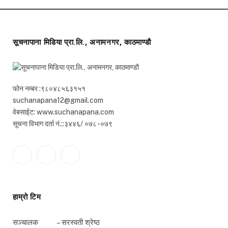
सूचनापाना मिडिया प्रा.लि., अनामनगर, काठमाण्डौ
फोन नम्बर :९८०४८५६३१५१
suchanapana12@gmail.com
वेबसाईट: www.suchanapana.com
सूचना विभाग दर्ता नं.::३४४६/ ०७८ -०७९
Facebook
Twitter
YouTube
हाम्रो टिम
सञ्चालक – सरस्वती श्रेष्ठ