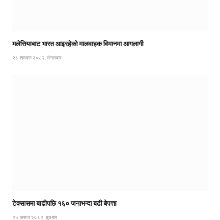
मलेसियाबाट भारत आइरहेको मालवाहक विमानमा आगलागी
२८ श्रावण २०८२, मंगलवार
टेक्सासमा बाढीपछि १६० जनाभन्दा बढी बेपत्ता
२५ असार २०८२, बुधबार