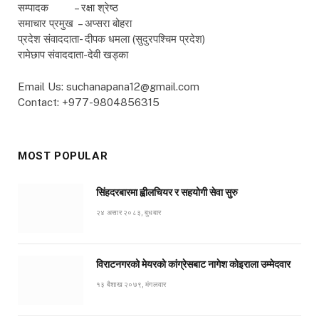
सम्पादक – रक्षा श्रेष्ठ
समाचार प्रमुख – अप्सरा बोहरा
प्रदेश संवाददाता- दीपक धमला (सुदुरपश्चिम प्रदेश)
रामेछाप संवाददाता-देवी खड्का
Email Us: suchanapana12@gmail.com
Contact: +977-9804856315
MOST POPULAR
सिंहदरबारमा ह्वीलचियर र सहयोगी सेवा सुरु
२४ असार २०८३, बुधबार
विराटनगरको मेयरको कांग्रेसबाट नागेश कोइराला उम्मेदवार
१३ बैशाख २०७९, मंगलवार