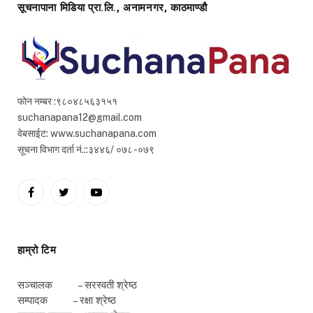
सूचनापाना मिडिया प्रा.लि., अनामनगर, काठमाण्डौ
फोन नम्बर :९८०४८५६३१५१
suchanapana12@gmail.com
वेबसाईट: www.suchanapana.com
सूचना विभाग दर्ता नं.::३४४६/ ०७८ -०७९
Facebook
Twitter
YouTube
हाम्रो टिम
सञ्चालक – सरस्वती श्रेष्ठ
सम्पादक – रक्षा श्रेष्ठ