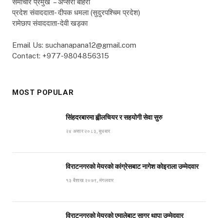
समाचार प्रमुख – अप्सरा बोहरा
प्रदेश संवाददाता- दीपक धमला (सुदुरपश्चिम प्रदेश)
रामेछाप संवाददाता-देवी खड्का
Email Us: suchanapana12@gmail.com
Contact: +977-9804856315
MOST POPULAR
सिंहदरबारमा ह्वीलचियर र सहयोगी सेवा सुरु
२४ असार २०८३, बुधबार
विराटनगरको मेयरको कांग्रेसबाट नागेश कोइराला उम्मेदवार
१३ बैशाख २०७९, मंगलवार
विराटनगरको मेयरको एमालेबाट सागर थापा उम्मेदवार