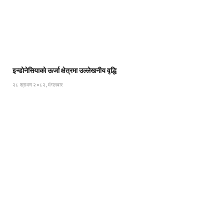
इन्डोनेसियाको ऊर्जा क्षेत्रमा उल्लेखनीय वृद्धि
२८ श्रावण २०८२, मंगलवार