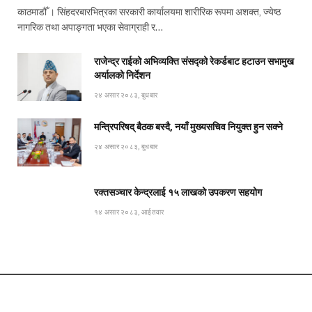
काठमाडौँ । सिंहदरबारभित्रका सरकारी कार्यालयमा शारीरिक रूपमा अशक्त, ज्येष्ठ
नागरिक तथा अपाङ्गता भएका सेवाग्राही र…
राजेन्द्र राईको अभिव्यक्ति संसद्को रेकर्डबाट हटाउन सभामुख
अर्यालको निर्देशन
२४ असार २०८३, बुधबार
मन्त्रिपरिषद् बैठक बस्दै, नयाँ मुख्यसचिव नियुक्त हुन सक्ने
२४ असार २०८३, बुधबार
रक्तसञ्चार केन्द्रलाई १५ लाखको उपकरण सहयोग
१४ असार २०८३, आईतवार