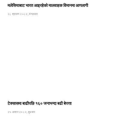
मलेसियाबाट भारत आइरहेको मालवाहक विमानमा आगलागी
२८ श्रावण २०८२, मंगलवार
टेक्सासमा बाढीपछि १६० जनाभन्दा बढी बेपत्ता
२५ असार २०८२, बुधबार