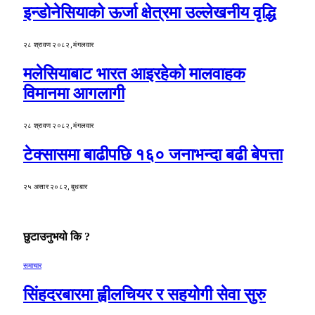
इन्डोनेसियाको ऊर्जा क्षेत्रमा उल्लेखनीय वृद्धि
२८ श्रावण २०८२, मंगलवार
मलेसियाबाट भारत आइरहेको मालवाहक
विमानमा आगलागी
२८ श्रावण २०८२, मंगलवार
टेक्सासमा बाढीपछि १६० जनाभन्दा बढी बेपत्ता
२५ असार २०८२, बुधबार
छुटाउनुभयो कि ?
समाचार
सिंहदरबारमा ह्वीलचियर र सहयोगी सेवा सुरु