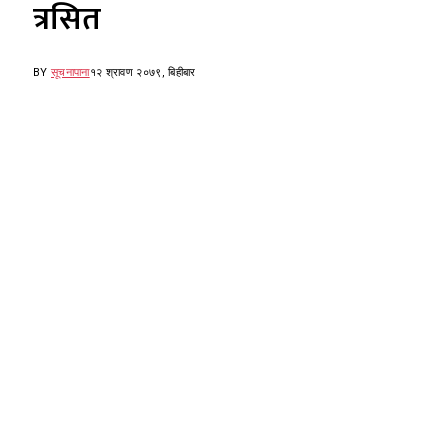
त्रसित
BY
सूचनापाना
१२ श्रावण २०७९, बिहीबार