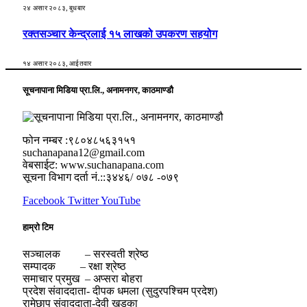
२४ असार २०८३, बुधबार
रक्तसञ्चार केन्द्रलाई १५ लाखको उपकरण सहयोग
१४ असार २०८३, आईतवार
सूचनापाना मिडिया प्रा.लि., अनामनगर, काठमाण्डौ
फोन नम्बर :९८०४८५६३१५१
suchanapana12@gmail.com
वेबसाईट: www.suchanapana.com
सूचना विभाग दर्ता नं.::३४४६/ ०७८ -०७९
Facebook
Twitter
YouTube
हाम्रो टिम
सञ्चालक – सरस्वती श्रेष्ठ
सम्पादक – रक्षा श्रेष्ठ
समाचार प्रमुख – अप्सरा बोहरा
प्रदेश संवाददाता- दीपक धमला (सुदुरपश्चिम प्रदेश)
रामेछाप संवाददाता-देवी खड्का