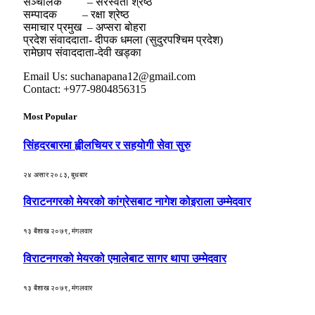
सञ्चालक – सरस्वती श्रेष्ठ
सम्पादक – रक्षा श्रेष्ठ
समाचार प्रमुख – अप्सरा बोहरा
प्रदेश संवाददाता- दीपक धमला (सुदुरपश्चिम प्रदेश)
रामेछाप संवाददाता-देवी खड्का
Email Us: suchanapana12@gmail.com
Contact: +977-9804856315
Most Popular
सिंहदरबारमा ह्वीलचियर र सहयोगी सेवा सुरु
२४ असार २०८३, बुधबार
विराटनगरको मेयरको कांग्रेसबाट नागेश कोइराला उम्मेदवार
१३ बैशाख २०७९, मंगलवार
विराटनगरको मेयरको एमालेबाट सागर थापा उम्मेदवार
१३ बैशाख २०७९, मंगलवार