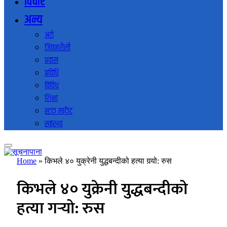
विचार
अन्य
अटो
जिवनशैली
प्रवास
प्रविधि
विविध
शिक्षा
स्टक मार्केट
स्वास्थ्य
Home
»
किभले ४० युक्रेनी युद्धबन्दीको हत्या गर्‍यो: रुस
किभले ४० युक्रेनी युद्धबन्दीको
हत्या गर्‍यो: रुस