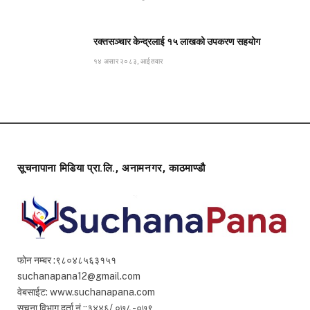
रक्तसञ्चार केन्द्रलाई १५ लाखको उपकरण सहयोग
१४ असार २०८३, आईतवार
सूचनापाना मिडिया प्रा.लि., अनामनगर, काठमाण्डौ
फोन नम्बर :९८०४८५६३१५१
suchanapana12@gmail.com
वेबसाईट: www.suchanapana.com
सूचना विभाग दर्ता नं.::३४४६/ ०७८ -०७९