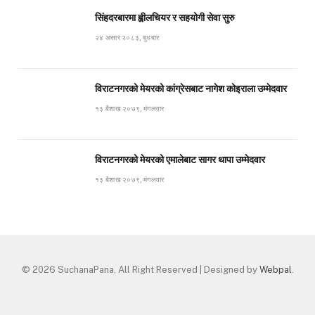
सिंहदरबारमा ह्वीलचियर र सहयोगी सेवा सुरु
२४ असार २०८३, बुधबार
विराटनगरको मेयरको कांग्रेसबाट नागेश कोइराला उम्मेदवार
१३ बैशाख २०७९, मंगलवार
विराटनगरको मेयरको एमालेबाट सागर थापा उम्मेदवार
१३ बैशाख २०७९, मंगलवार
© 2026 SuchanaPana, All Right Reserved | Designed by
Webpal
.