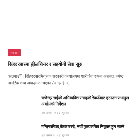
समाचार
सिंहदरबारमा ह्वीलचियर र सहयोगी सेवा सुरु
काठमाडौँ । सिंहदरबारभित्रका सरकारी कार्यालयमा शारीरिक रूपमा अशक्त, ज्येष्ठ
नागरिक तथा अपाङ्गता भएका सेवाग्राही र…
राजेन्द्र राईको अभिव्यक्ति संसद्को रेकर्डबाट हटाउन सभामुख
अर्यालको निर्देशन
२४ असार २०८३, बुधबार
मन्त्रिपरिषद् बैठक बस्दै, नयाँ मुख्यसचिव नियुक्त हुन सक्ने
२४ असार २०८३, बुधबार