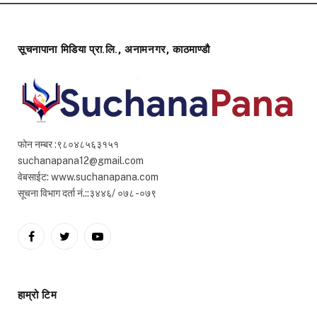
सूचनापाना मिडिया प्रा.लि., अनामनगर, काठमाण्डौ
फोन नम्बर :९८०४८५६३१५१
suchanapana12@gmail.com
वेबसाईट: www.suchanapana.com
सूचना विभाग दर्ता नं.::३४४६/ ०७८ -०७९
Facebook
Twitter
YouTube
हाम्रो टिम