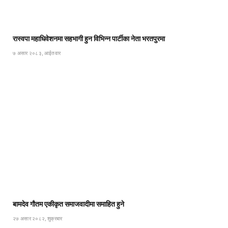
रास्वपा महाधिवेशनमा सहभागी हुन विभिन्न पार्टीका नेता भरतपुरमा
७ असार २०८३, आईतवार
बामदेव गौतम एकीकृत समाजवादीमा समाहित हुने
२७ असार २०८२, शुक्रबार