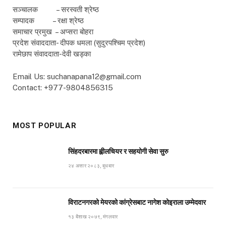
सञ्चालक – सरस्वती श्रेष्ठ
सम्पादक – रक्षा श्रेष्ठ
समाचार प्रमुख – अप्सरा बोहरा
प्रदेश संवाददाता- दीपक धमला (सुदुरपश्चिम प्रदेश)
रामेछाप संवाददाता-देवी खड्का
Email Us: suchanapana12@gmail.com
Contact: +977-9804856315
MOST POPULAR
सिंहदरबारमा ह्वीलचियर र सहयोगी सेवा सुरु
२४ असार २०८३, बुधबार
विराटनगरको मेयरको कांग्रेसबाट नागेश कोइराला उम्मेदवार
१३ बैशाख २०७९, मंगलवार