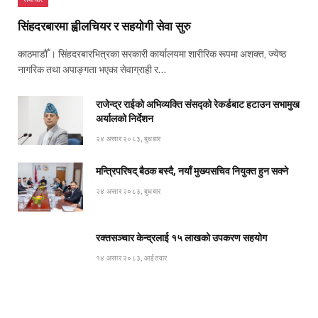
सिंहदरबारमा ह्वीलचियर र सहयोगी सेवा सुरु
काठमाडौँ । सिंहदरबारभित्रका सरकारी कार्यालयमा शारीरिक रूपमा अशक्त, ज्येष्ठ
नागरिक तथा अपाङ्गता भएका सेवाग्राही र…
राजेन्द्र राईको अभिव्यक्ति संसद्को रेकर्डबाट हटाउन सभामुख
अर्यालको निर्देशन
२४ असार २०८३, बुधबार
मन्त्रिपरिषद् बैठक बस्दै, नयाँ मुख्यसचिव नियुक्त हुन सक्ने
२४ असार २०८३, बुधबार
रक्तसञ्चार केन्द्रलाई १५ लाखको उपकरण सहयोग
१४ असार २०८३, आईतवार