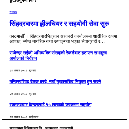
छुटाउनुभयो कि ?
समाचार
सिंहदरबारमा ह्वीलचियर र सहयोगी सेवा सुरु
काठमाडौँ । सिंहदरबारभित्रका सरकारी कार्यालयमा शारीरिक रूपमा
अशक्त, ज्येष्ठ नागरिक तथा अपाङ्गता भएका सेवाग्राही र…
राजेन्द्र राईको अभिव्यक्ति संसद्को रेकर्डबाट हटाउन सभामुख
अर्यालको निर्देशन
२४ असार २०८३, बुधबार
मन्त्रिपरिषद् बैठक बस्दै, नयाँ मुख्यसचिव नियुक्त हुन सक्ने
२४ असार २०८३, बुधबार
रक्तसञ्चार केन्द्रलाई १५ लाखको उपकरण सहयोग
१४ असार २०८३, आईतवार
सूचनापाना मिडिया प्रा.लि., अनामनगर, काठमाण्डौ